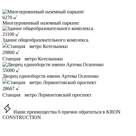
²
6270
м
Многоуровневый наземный паркинг
²
21100
м
Здание общеобразовательного комплекса
²
29800
м
Станция метро Котельники
²
55000
м
Дворец единоборств имени Артема Осипенко
²
28667
м
Станция метро Лермонтовский проспект
Наши преимущества
6 причин обратиться в KRON
CONSTRUCTION