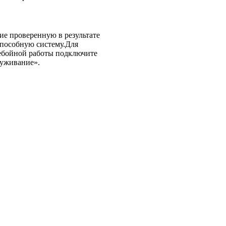
ие проверенную в результате
способную систему.Для
ебойной работы подключите
луживание».