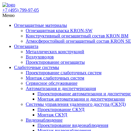
+7 (495)
799-97-05
Меню
Огнезащитные материалы
Огнезащитная краска KRON-SW
Конструктивный огнезащитный состав KRON BM
Атмосферостойкий огнезащитный состав KRON SE
Огнезащита
Металлических конструкций
Воздуховодов
Проектирование огнезащиты
Слаботочные системы
Проектирование слаботочных систем
Монтаж слаботочных систем
Сервисное обслуживание
Автоматизация и диспетчеризация
Проектирование автоматизации и диспетчери
Монтаж автоматизации и диспетчеризации
Системы управления удаленного доступа (СКУД)
Проектирование СКУД
Монтаж СКУД
Видеонаблюдение
Проектирование видеонаблюдения
Монтаж видеонаблюдения