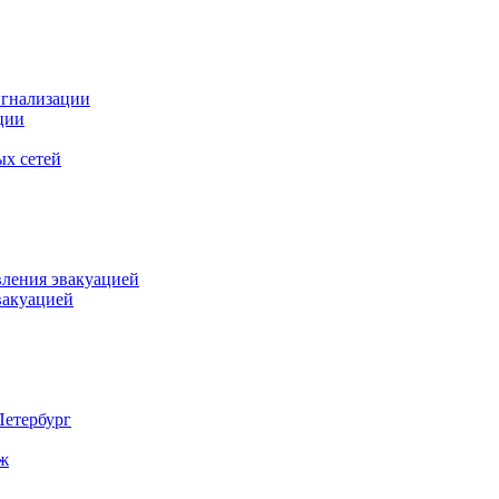
игнализации
ции
ых сетей
вления эвакуацией
вакуацией
Петербург
еж