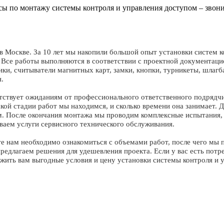
осы по монтажу системы контроля и управления доступом – звон
 Москве. За 10 лет мы накопили большой опыт установки систем ко
Все работы выполняются в соответствии с проектной документаци
ки, считыватели магнитных карт, замки, кнопки, турникеты, шлагб
.
тствует ожиданиям от профессионального ответственного подрядч
какой стадии работ мы находимся, и сколько времени она занимает.
м. После окончания монтажа мы проводим комплексные испытания, 
ываем услуги сервисного технического обслуживания.
те нам необходимо ознакомиться с объемами работ, после чего мы
редлагаем решения для удешевления проекта. Если у вас есть потр
ожить вам выгодные условия и цену установки системы контроля и 